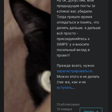
Ну ок, допустим, мои
предыдущие посты (и
котики) вас убедили.
Тогда пришло время
оглядеться и понять, что
делать дальше. а дальше
всё просто -
присоединяйтесь к
GIMPS`у и вносите
посильный вклад в
проект!
Прежде всего, нужно
зарегистрироваться
.
Можно этого и не делать
(так же, как и не
вступать
...
Опубликовано
19 января
Читать →