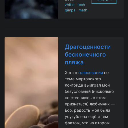
zhitie
tech
gimps
math
Драгоценности
бесконечного
пляжа
Хотя в
голосовании
по
теме мартовского
лонгрида выиграл мой
безусловный (нисколько
не стесняюсь в этом
признаться) любимчик —
Eco, радость моя была
усугублена ещё и тем
фактом, что на втором