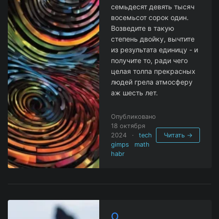
семьдесят девять тысяч
восемьсот сорок один.
Возведите в такую
степень двойку, вычтите
из результата единицу - и
получите то, ради чего
целая толпа прекрасных
людей грела атмосферу
аж шесть лет.
Опубликовано
18 октября
2024
·
tech
Читать →
gimps
math
habr
О