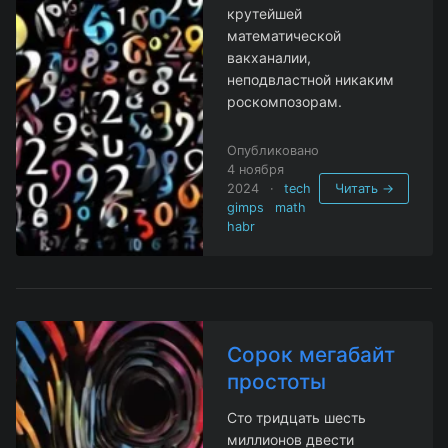
крутейшей
математической
вакханалии,
неподвластной никаким
роскомпозорам.
Опубликовано
4 ноября
2024
·
tech
Читать →
gimps
math
habr
Сорок мегабайт
простоты
Сто тридцать шесть
миллионов двести